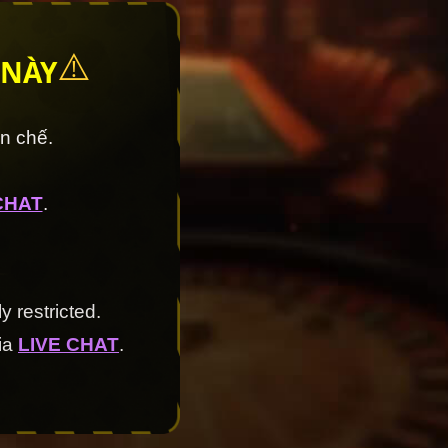
⚠️
 NÀY
ạn chế.
CHAT
.
y restricted.
via
LIVE CHAT
.