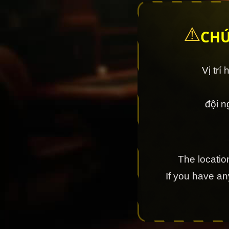
⚠️
CHÚ
Vị trí
đội 
The location
If you have a