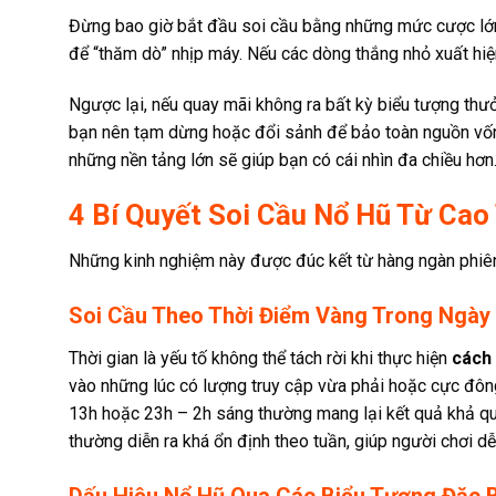
Đừng bao giờ bắt đầu soi cầu bằng những mức cược lớn.
để “thăm dò” nhịp máy. Nếu các dòng thắng nhỏ xuất hiện
Ngược lại, nếu quay mãi không ra bất kỳ biểu tượng thư
bạn nên tạm dừng hoặc đổi sảnh để bảo toàn nguồn vốn.
những nền tảng lớn sẽ giúp bạn có cái nhìn đa chiều hơn
4 Bí Quyết Soi Cầu Nổ Hũ Từ Ca
Những kinh nghiệm này được đúc kết từ hàng ngàn phiên
Soi Cầu Theo Thời Điểm Vàng Trong Ngày
Thời gian là yếu tố không thể tách rời khi thực hiện
cách 
vào những lúc có lượng truy cập vừa phải hoặc cực đông
13h hoặc 23h – 2h sáng thường mang lại kết quả khả qu
thường diễn ra khá ổn định theo tuần, giúp người chơi dễ