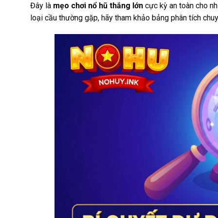
Đây là
mẹo chơi nổ hũ thắng lớn
cực kỳ an toàn cho nh
loại cầu thường gặp, hãy tham khảo bảng phân tích chu