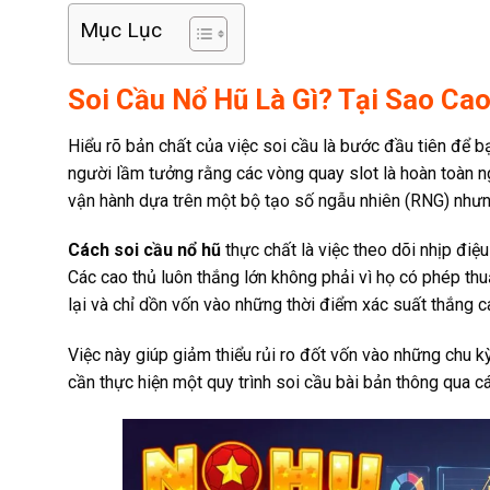
Mục Lục
Soi Cầu Nổ Hũ Là Gì? Tại Sao Ca
Hiểu rõ bản chất của việc soi cầu là bước đầu tiên để b
người lầm tưởng rằng các vòng quay slot là hoàn toàn ngẫ
vận hành dựa trên một bộ tạo số ngẫu nhiên (RNG) nhưng
Cách soi cầu nổ hũ
thực chất là việc theo dõi nhịp đi
Các cao thủ luôn thắng lớn không phải vì họ có phép thuậ
lại và chỉ dồn vốn vào những thời điểm xác suất thắng c
Việc này giúp giảm thiểu rủi ro đốt vốn vào những chu k
cần thực hiện một quy trình soi cầu bài bản thông qua c