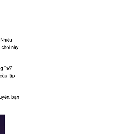
 Nhiều
 chơi này
g “nổ”.
 cầu lặp
huyên, bạn