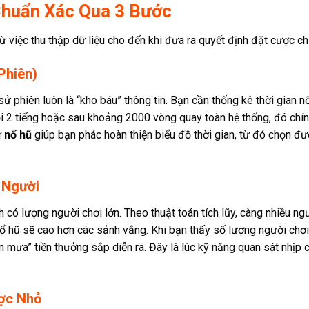
Chuẩn Xác Qua 3 Bước
từ việc thu thập dữ liệu cho đến khi đưa ra quyết định đặt cược ch
Phiên)
 sử phiên luôn là “kho báu” thông tin. Bạn cần thống kê thời gian 
 2 tiếng hoặc sau khoảng 2000 vòng quay toàn hệ thống, đó chính
 nổ hũ
giúp bạn phác hoàn thiện biểu đồ thời gian, từ đó chọn đư
 Người
có lượng người chơi lớn. Theo thuật toán tích lũy, càng nhiều ng
ổ hũ sẽ cao hơn các sảnh vắng. Khi bạn thấy số lượng người chơi
n mưa” tiền thưởng sắp diễn ra. Đây là lúc kỹ năng quan sát nhịp 
ợc Nhỏ