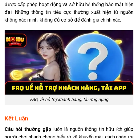
được cấp phép hoạt động và sở hữu hệ thống bảo mật hiện
đại. Những thông tin tiêu cực thường xuất hiện từ nguồn
không xác minh, không đủ cơ sở để đánh giá chính xác.
FAQ về hỗ trợ khách hàng, tải ứng dụng
Kết Luận
Câu hỏi thường gặp
luôn là nguồn thông tin hữu ích giúp
người chơi nhanh chóng hiểu rõ về khuyến mãi, cách nhận ưu