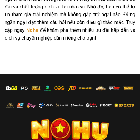
đãi và chất lượng dịch vụ tại nhà cái. Nhờ đó, bạn có thể tự
tin tham gia trải nghiệm mà không gặp trở ngại nào. Đừng
ngần ngại đặt thêm câu hỏi nếu còn điều gì thắc mắc. Truy
cập ngay
Nohu
để khám phá thêm nhiều ưu đãi hấp dẫn và
dịch vụ chuyên nghiệp dành riêng cho bạn!