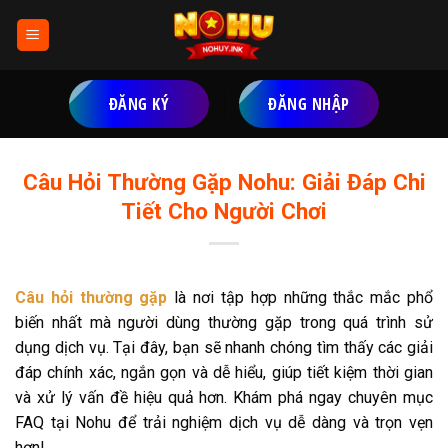
Bỏ
qua
nội
dung
ĐĂNG KÝ
ĐĂNG NHẬP
Câu Hỏi Thường Gặp Nohu: Giải Đáp Chi
Tiết Cho Người Chơi
Câu hỏi thường gặp
là nơi tập hợp những thắc mắc phổ
biến nhất mà người dùng thường gặp trong quá trình sử
dụng dịch vụ. Tại đây, bạn sẽ nhanh chóng tìm thấy các giải
đáp chính xác, ngắn gọn và dễ hiểu, giúp tiết kiệm thời gian
và xử lý vấn đề hiệu quả hơn. Khám phá ngay chuyên mục
FAQ tại Nohu để trải nghiệm dịch vụ dễ dàng và trọn vẹn
hơn!