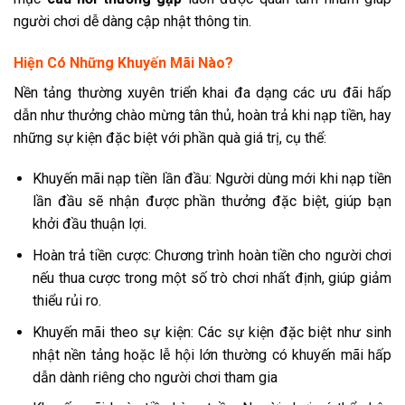
người chơi dễ dàng cập nhật thông tin.
Hiện Có Những Khuyến Mãi Nào?
Nền tảng thường xuyên triển khai đa dạng các ưu đãi hấp
dẫn như thưởng chào mừng tân thủ, hoàn trả khi nạp tiền, hay
những sự kiện đặc biệt với phần quà giá trị, cụ thể:
Khuyến mãi nạp tiền lần đầu: Người dùng mới khi nạp tiền
lần đầu sẽ nhận được phần thưởng đặc biệt, giúp bạn
khởi đầu thuận lợi.
Hoàn trả tiền cược: Chương trình hoàn tiền cho người chơi
nếu thua cược trong một số trò chơi nhất định, giúp giảm
thiểu rủi ro.
Khuyến mãi theo sự kiện: Các sự kiện đặc biệt như sinh
nhật nền tảng hoặc lễ hội lớn thường có khuyến mãi hấp
dẫn dành riêng cho người chơi tham gia