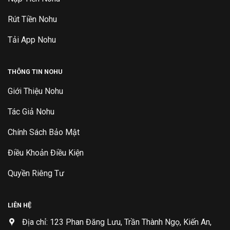
Rút Tiền Nohu
Tải App Nohu
THÔNG TIN NOHU
Giới Thiệu Nohu
Tác Giả Nohu
Chính Sách Bảo Mật
Điều Khoản Điều Kiện
Quyền Riêng Tư
LIÊN HỆ
Địa chỉ: 123 Phan Đăng Lưu, Trần Thành Ngọ, Kiến An,