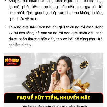
Khuyến mãi hoàn tiền hàng tuần: Người chơi có thể nhận
lại một phần tiền cược trong tuần nếu tham gia các trò
chơi nhất định, giúp bạn tiếp tục chơi mà không lo lắng
quá nhiều về rủi ro.
Thưởng giới thiệu bạn bè: Khi giới thiệu người khác đăng
ký tại nền tảng, cả bạn và người bạn giới thiệu đều nhận
được phần thưởng hấp dẫn, tạo cơ hội để cùng nhau trải
nghiệm dịch vụ
Câu hỏi thường gặp về rút tiền, khuyến mãi