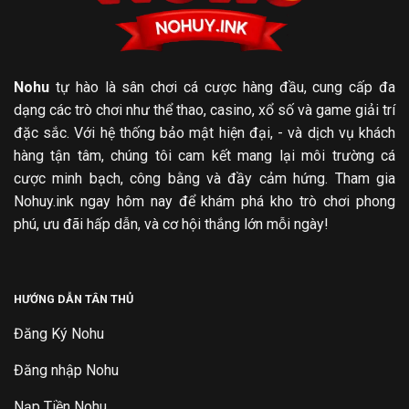
Nohu
tự hào là sân chơi cá cược hàng đầu, cung cấp đa
dạng các trò chơi như thể thao, casino, xổ số và game giải trí
đặc sắc. Với hệ thống bảo mật hiện đại, - và dịch vụ khách
hàng tận tâm, chúng tôi cam kết mang lại môi trường cá
cược minh bạch, công bằng và đầy cảm hứng. Tham gia
Nohuy.ink ngay hôm nay để khám phá kho trò chơi phong
phú, ưu đãi hấp dẫn, và cơ hội thắng lớn mỗi ngày!
HƯỚNG DẪN TÂN THỦ
Đăng Ký Nohu
Đăng nhập Nohu
Nạp Tiền Nohu