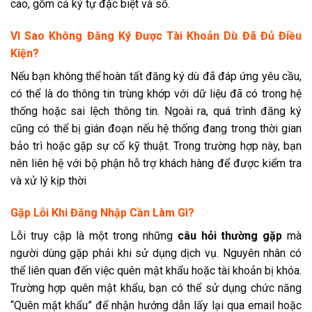
cao, gồm cả ký tự đặc biệt và số.
Vì Sao Không Đăng Ký Được Tài Khoản Dù Đã Đủ Điều
Kiện?
Nếu bạn không thể hoàn tất đăng ký dù đã đáp ứng yêu cầu,
có thể là do thông tin trùng khớp với dữ liệu đã có trong hệ
thống hoặc sai lệch thông tin. Ngoài ra, quá trình đăng ký
cũng có thể bị gián đoạn nếu hệ thống đang trong thời gian
bảo trì hoặc gặp sự cố kỹ thuật. Trong trường hợp này, bạn
nên liên hệ với bộ phận hỗ trợ khách hàng để được kiểm tra
và xử lý kịp thời
Gặp Lỗi Khi Đăng Nhập Cần Làm Gì?
Lỗi truy cập là một trong những
câu hỏi thường gặp
mà
người dùng gặp phải khi sử dụng dịch vụ. Nguyên nhân có
thể liên quan đến việc quên mật khẩu hoặc tài khoản bị khóa.
Trường hợp quên mật khẩu, bạn có thể sử dụng chức năng
“Quên mật khẩu” để nhận hướng dẫn lấy lại qua email hoặc