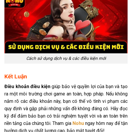
Cách sử dụng dịch vụ & các điều kiện mới
Kết Luận
Điều khoản điều kiện
giúp bảo vệ quyền lợi của bạn và tạo
ra một môi trường chơi game an toàn, hợp pháp. Nếu không
nắm rõ các điều khoản này, bạn có thể vô tình vi phạm các
quy định và gặp phải những vấn đề không đáng có. Hãy đọc
kỹ để đảm bảo bạn có trải nghiệm tuyệt vời và an toàn trên
nền tảng của chúng tôi. Tham gia
Nohu
ngay hôm nay để tận
hưởng dịch vụ chất lượng cao, bảo mật tuyệt đối!