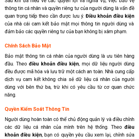
Sau khi đã hiểu về các quyền lợi và nghĩa vụ, việc bảo vệ
thông tin cá nhân và quyền riêng tư của người dùng là vấn đề
quan trọng tiếp theo cần được lưu ý.
Điều khoản điều kiện
của nhà cái cam kết bảo mật mọi thông tin người dùng và
đảm bảo các quyền riêng tư của bạn không bị xâm phạm.
Chính Sách Bảo Mật
Bảo mật thông tin cá nhân của người dùng là ưu tiên hàng
đầu. Theo
điều khoản điều kiện
, mọi dữ liệu người dùng
đều được mã hóa và lưu trữ một cách an toàn. Nhà cung cấp
dịch vụ cam kết không chia sẻ dữ liệu cá nhân của người
dùng với bên thứ ba, trừ khi có yêu cầu từ cơ quan chức
năng.
Quyền Kiểm Soát Thông Tin
Người dùng hoàn toàn có thể chủ động quản lý và điều chỉnh
các dữ liệu cá nhân của mình trên hệ thống. Theo
điều
khoản điều kiện
, bạn có quyền yêu cầu xem lại, chỉnh sửa