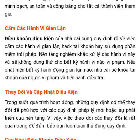
minh bạch, an toàn và công bằng cho tất cả thành viên tham
gia.
Cấm Các Hành Vi Gian Lận
Điều khoản điều kiện
của nhà cái cũng quy định rõ về việc
cấm các hành vi gian lận, hack tài khoản hay sử dụng phần
mềm trái phép. Nền tảng nghiêm khắc xử lý các hành vi này
và sẽ không dung thứ cho bất kỳ hành vi nào vi phạm. Nếu
phát hiện bất kỳ hành động gian lận nào, nhà cái sẽ khóa tài
khoản của người vi phạm và tiến hành điều tra.
Thay Đổi Và Cập Nhật Điều Kiện
Trong suốt quá trình hoạt động, những quy định có thể thay
đổi để phù hợp với các quy định pháp lý mới hoặc sự phát
triển của nền tảng. Vì vậy, việc theo dõi các thay đổi là rất
quan trọng để đảm bảo bạn luôn tuân thủ đúng quy định.
Cập Nhật Điều Khoản Điều Kiện