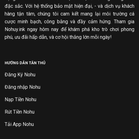
đặc sắc. Với hệ thống bảo mật hiện đại, - và dịch vụ khách
hàng tận tâm, chúng tôi cam kết mang lại môi trường cá
cược minh bạch, công bằng và đầy cảm hứng. Tham gia
Nohuy.ink ngay hôm nay để khám phá kho trò chơi phong
phú, ưu đãi hấp dẫn, và cơ hội thắng lớn mỗi ngày!
HƯỚNG DẪN TÂN THỦ
Đăng Ký Nohu
Đăng nhập Nohu
Nạp Tiền Nohu
Rút Tiền Nohu
Tải App Nohu