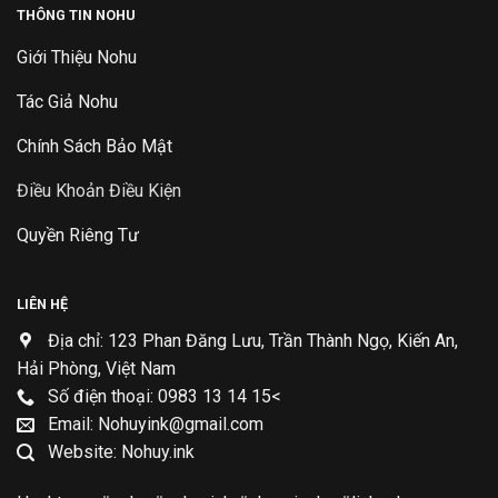
THÔNG TIN NOHU
Giới Thiệu Nohu
Tác Giả Nohu
Chính Sách Bảo Mật
Điều Khoản Điều Kiện
Quyền Riêng Tư
LIÊN HỆ
Địa chỉ: 123 Phan Đăng Lưu, Trần Thành Ngọ, Kiến An,
Hải Phòng, Việt Nam
Số điện thoại: 0983 13 14 15<
Email: Nohuyink@gmail.com
Website: Nohuy.ink