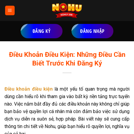
Bỏ
qua
nội
dung
ĐĂNG KÝ
ĐĂNG NHẬP
Điều Khoản Điều Kiện: Những Điều Cần
Biết Trước Khi Đăng Ký
Điều khoản điều kiện
là một yếu tố quan trọng mà người
dùng cần hiểu rõ khi tham gia vào bất kỳ nền tảng trực tuyến
nào. Việc nắm bắt đầy đủ các điều khoản này không chỉ giúp
bạn bảo vệ quyền lợi cá nhân mà còn đảm bảo việc sử dụng
dịch vụ diễn ra suôn sẻ, hợp pháp. Bài viết này sẽ cung cấp
thông tin chi tiết về Nohu, giúp bạn hiểu rõ quyền lợi, nghĩa vụ
của cả hai.