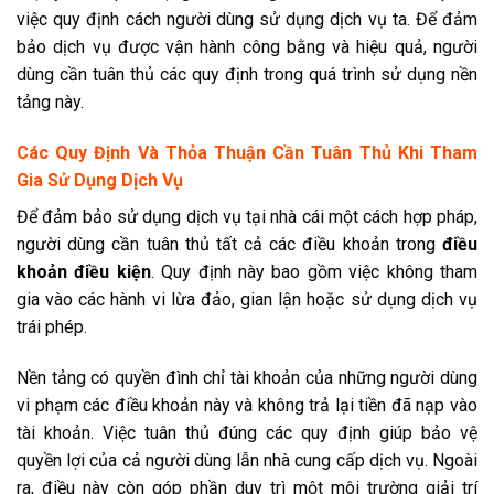
việc quy định cách người dùng sử dụng dịch vụ ta. Để đảm
bảo dịch vụ được vận hành công bằng và hiệu quả, người
dùng cần tuân thủ các quy định trong quá trình sử dụng nền
tảng này.
Các Quy Định Và Thỏa Thuận Cần Tuân Thủ Khi Tham
Gia Sử Dụng Dịch Vụ
Để đảm bảo sử dụng dịch vụ tại nhà cái một cách hợp pháp,
người dùng cần tuân thủ tất cả các điều khoản trong
điều
khoản điều kiện
. Quy định này bao gồm việc không tham
gia vào các hành vi lừa đảo, gian lận hoặc sử dụng dịch vụ
trái phép.
Nền tảng có quyền đình chỉ tài khoản của những người dùng
vi phạm các điều khoản này và không trả lại tiền đã nạp vào
tài khoản. Việc tuân thủ đúng các quy định giúp bảo vệ
quyền lợi của cả người dùng lẫn nhà cung cấp dịch vụ. Ngoài
ra, điều này còn góp phần duy trì một môi trường giải trí