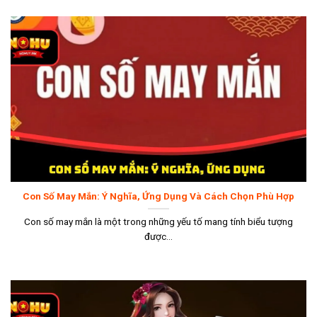
Con Số May Mắn: Ý Nghĩa, Ứng Dụng Và Cách Chọn Phù Hợp
Con số may mắn là một trong những yếu tố mang tính biểu tượng
được...