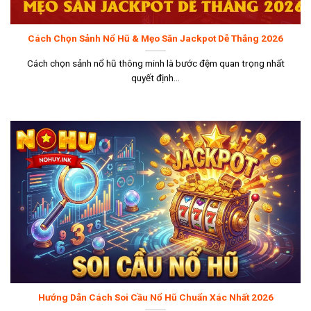
Cách Chọn Sảnh Nổ Hũ & Mẹo Săn Jackpot Dễ Thắng 2026
Cách chọn sảnh nổ hũ thông minh là bước đệm quan trọng nhất
quyết định...
Hướng Dẫn Cách Soi Cầu Nổ Hũ Chuẩn Xác Nhất 2026