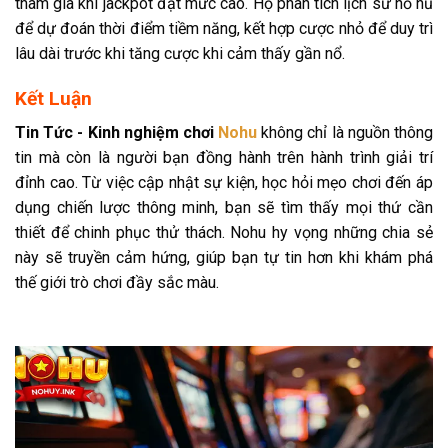
tham gia khi jackpot đạt mức cao. Họ phân tích lịch sử nổ hũ
để dự đoán thời điểm tiềm năng, kết hợp cược nhỏ để duy trì
lâu dài trước khi tăng cược khi cảm thấy gần nổ.
Kết Luận
Tin Tức - Kinh nghiệm chơi
Nohu
không chỉ là nguồn thông
tin mà còn là người bạn đồng hành trên hành trình giải trí
đỉnh cao. Từ việc cập nhật sự kiện, học hỏi mẹo chơi đến áp
dụng chiến lược thông minh, bạn sẽ tìm thấy mọi thứ cần
thiết để chinh phục thử thách. Nohu hy vọng những chia sẻ
này sẽ truyền cảm hứng, giúp bạn tự tin hơn khi khám phá
thế giới trò chơi đầy sắc màu.