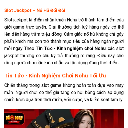
Slot Jackpot – Nổ Hũ Đổi Đời
Slot jackpot là điểm nhấn khiến Nohu trở thành tâm điểm của
giới game trực tuyến. Giải thưởng tích luỹ hàng ngày có thể
lên đến hàng trăm triệu đồng. Cảm giác nổ hũ không chỉ gây
phấn khích mà còn trở thành mục tiêu của hàng ngàn người
mỗi ngày. Theo
Tin Tức - Kinh nghiệm chơi Nohu
, các slot
jackpot thường có chu kỳ trả thưởng rõ ràng. Điều này cho
rằng người chơi cần kiên nhẫn và tận dụng đúng thời điểm.
Tin Tức - Kinh Nghiệm Chơi Nohu Tối Ưu
Chiến thắng trong slot game không hoàn toàn dựa vào may
mắn. Người chơi có thể gia tăng cơ hội bằng cách áp dụng
chiến lược dựa trên thời điểm, vốn cược, và kiểm soát tâm lý.