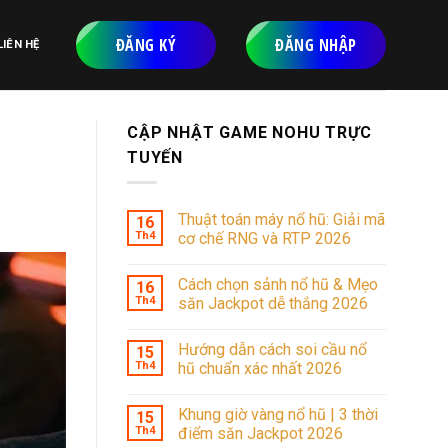
ĐĂNG KÝ
ĐĂNG NHẬP
LIÊN HỆ
CẬP NHẬT GAME NOHU TRỰC
TUYẾN
Thuật toán máy nổ hũ: Giải mã
16
Th4
cơ chế RNG và RTP 2026
Cách chọn sảnh nổ hũ & Mẹo
16
Th4
săn Jackpot dễ thắng 2026
Hướng dẫn cách soi cầu nổ
15
Th4
hũ chuẩn xác nhất 2026
Khung giờ vàng nổ hũ | 3 thời
15
Th4
điểm săn Jackpot 2026