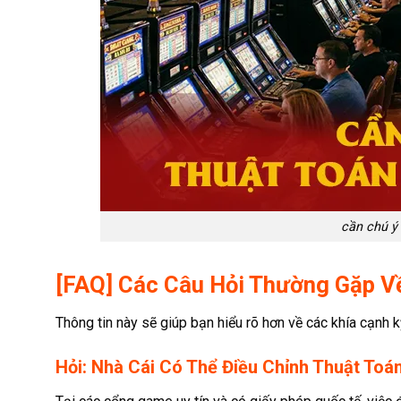
cần chú ý 
[FAQ] Các Câu Hỏi Thường Gặp V
Thông tin này sẽ giúp bạn hiểu rõ hơn về các khía cạnh kỹ
Hỏi: Nhà Cái Có Thể Điều Chỉnh Thuật To