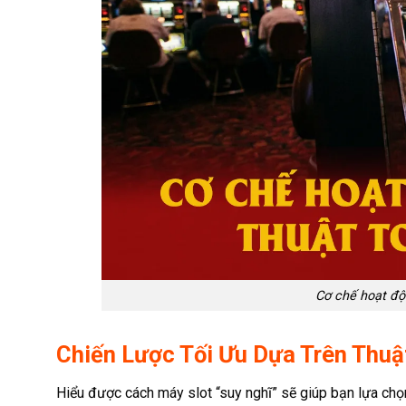
Cơ chế hoạt độ
Chiến Lược Tối Ưu Dựa Trên Thu
Hiểu được cách máy slot “suy nghĩ” sẽ giúp bạn lựa chọn