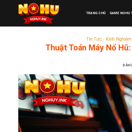
Bỏ
qua
TRANG CHỦ
GAME NOHU 
nội
dung
Tin Tức - Kinh Nghiệm
Thuật Toán Máy Nổ Hũ:
ĐĂN