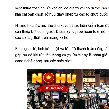
Một thuật toán chuẩn xác chỉ có giá trị khi nó được vận
nhà cái bạn chọn sở hữu giấy phép từ các tổ chức qu
Những tổ chức này thường xuyên thực hiện kiểm toán đ
can thiệp bởi con người. Điều này loại bỏ hoàn toàn nỗi l
cáo sai sự thật trên mạng xã hội.
Bên cạnh đó, tính bảo mật và tốc độ thanh toán cũng là 
gặp sự cố khi rút tiền thắng cược. Dưới đây là phần gi
công nghệ đằng sau các máy slot.