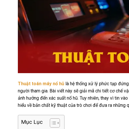
Thuật toán máy nổ hũ
là hệ thống xử lý phức tạp đứn
người tham gia. Bài viết này sẽ giải mã chi tiết cơ chế 
ảnh hưởng đến xác suất nổ hũ. Tuy nhiên, thay vì tin vào
hiểu về bản chất kỹ thuật của trò chơi để đưa ra những q
Mục Lục