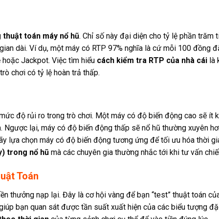
g
thuật toán máy nổ hũ
. Chỉ số này đại diện cho tỷ lệ phần trăm 
 gian dài. Ví dụ, một máy có RTP 97% nghĩa là cứ mỗi 100 đồng đ
ẻ hoặc Jackpot. Việc tìm hiểu
cách kiểm tra RTP của nhà cái
là 
ò chơi có tỷ lệ hoàn trả thấp.
mức độ rủi ro trong trò chơi. Một máy có độ biến động cao sẽ ít k
lớn. Ngược lại, máy có độ biến động thấp sẽ nổ hũ thường xuyên h
 hãy lựa chọn máy có độ biến động tương ứng để tối ưu hóa thời gi
ty) trong nổ hũ
mà các chuyên gia thường nhắc tới khi tư vấn chiế
uật Toán
ền thưởng nạp lại. Đây là cơ hội vàng để bạn “test” thuật toán c
 giúp bạn quan sát được tần suất xuất hiện của các biểu tượng đặ