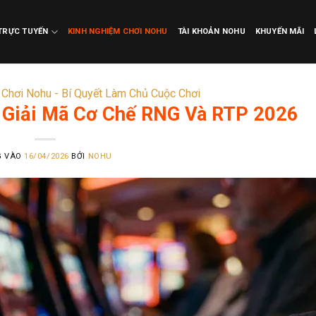
TRỰC TUYẾN
KINH NGHIỆM CHƠI NOHU
TÀI KHOẢN NOHU
KHUYẾN MÃI
 Chơi Nohu - Bí Quyết Làm Chủ Cuộc Chơi
 Giải Mã Cơ Chế RNG Và RTP 2026
G VÀO
16/04/2026
BỞI
NOHU