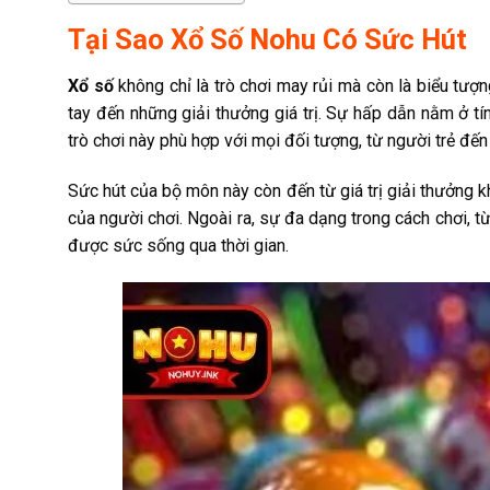
Tại Sao Xổ Số Nohu Có Sức Hút
Xổ số
không chỉ là trò chơi may rủi mà còn là biểu tư
tay đến những giải thưởng giá trị. Sự hấp dẫn nằm ở tí
trò chơi này phù hợp với mọi đối tượng, từ người trẻ đến 
Sức hút của bộ môn này còn đến từ giá trị giải thưởng kh
của người chơi. Ngoài ra, sự đa dạng trong cách chơi, t
được sức sống qua thời gian.