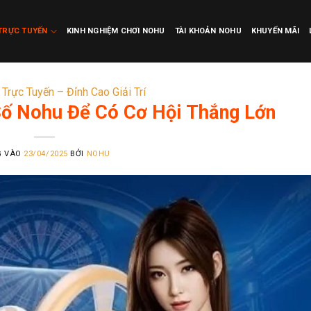
TRỰC TUYẾN
KINH NGHIỆM CHƠI NOHU
TÀI KHOẢN NOHU
KHUYẾN MÃI
rực Tuyến – Đỉnh Cao Giải Trí
Số Nohu Để Có Cơ Hội Thắng Lớn
G VÀO
23/04/2025
BỞI
NOHU