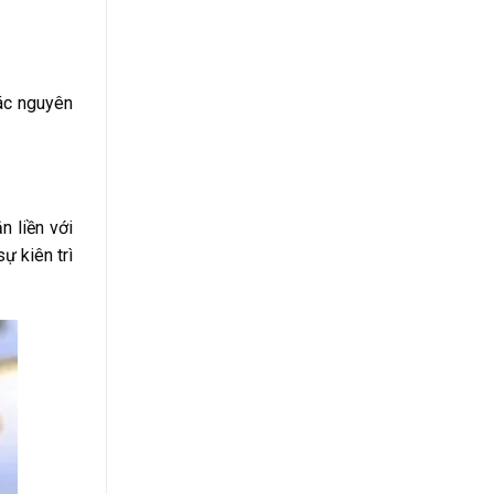
các nguyên
n liền với
ự kiên trì