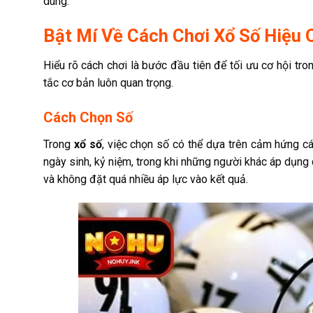
dùng.
Bật Mí Về Cách Chơi Xổ Số Hiệu 
Hiểu rõ cách chơi là bước đầu tiên để tối ưu cơ hội tr
tắc cơ bản luôn quan trọng.
Cách Chọn Số
Trong
xổ số
, việc chọn số có thể dựa trên cảm hứng cá
ngày sinh, kỷ niệm, trong khi những người khác áp dụng 
và không đặt quá nhiều áp lực vào kết quả.