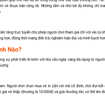
 tấm vé được bán rộng rãi. Những tấm vé nhỏ bé ấy không chỉ m
.
ền tảng trực tuyến cho phép người chơi tham gia chỉ với vài cú n
ượng hơn, đồng thời mang đến trải nghiệm hiện đại và minh bạch hơ
ình Nào?
 rằng sự phát triển đi kèm với nhu cầu ngày càng đa dạng từ người
tượng.
 Nam. Người chơi chọn mua vé in sẵn với mã cố định, chờ đợi kế
giá vé thấp (thường là 10.000đ) và giải thưởng lớn, có thể lên đ