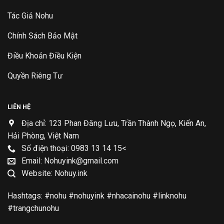
Tác Giả Nohu
Chính Sách Bảo Mật
Điều Khoản Điều Kiện
Quyền Riêng Tư
LIÊN HỆ
Địa chỉ: 123 Phan Đăng Lưu, Trần Thành Ngọ, Kiến An,
Hải Phòng, Việt Nam
Số điện thoại: 0983 13 14 15<
Email: Nohuyink@gmail.com
Website: Nohuy.ink
Hashtags: #nohu #nohuyink #nhacainohu #linknohu
#trangchunohu