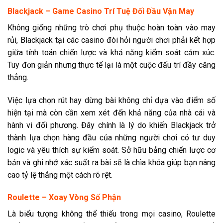
Blackjack – Game Casino Trí Tuệ Đối Đầu Vận May
Không giống những trò chơi phụ thuộc hoàn toàn vào may
rủi, Blackjack tại các casino đòi hỏi người chơi phải kết hợp
giữa tính toán chiến lược và khả năng kiểm soát cảm xúc.
Tuy đơn giản nhưng thực tế lại là một cuộc đấu trí đầy căng
thẳng.
Việc lựa chọn rút hay dừng bài không chỉ dựa vào điểm số
hiện tại mà còn cần xem xét đến khả năng của nhà cái và
hành vi đối phương. Đây chính là lý do khiến Blackjack trở
thành lựa chọn hàng đầu của những người chơi có tư duy
logic và yêu thích sự kiểm soát. Sở hữu bảng chiến lược cơ
bản và ghi nhớ xác suất ra bài sẽ là chìa khóa giúp bạn nâng
cao tỷ lệ thắng một cách rõ rệt.
Roulette – Xoay Vòng Số Phận
Là biểu tượng không thể thiếu trong mọi casino, Roulette