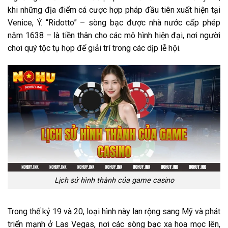
khi những địa điểm cá cược hợp pháp đầu tiên xuất hiện tại
Venice, Ý. “Ridotto” – sòng bạc được nhà nước cấp phép
năm 1638 – là tiền thân cho các mô hình hiện đại, nơi người
chơi quý tộc tụ họp để giải trí trong các dịp lễ hội.
Lịch sử hình thành của game casino
Trong thế kỷ 19 và 20, loại hình này lan rộng sang Mỹ và phát
triển mạnh ở Las Vegas, nơi các sòng bạc xa hoa mọc lên,