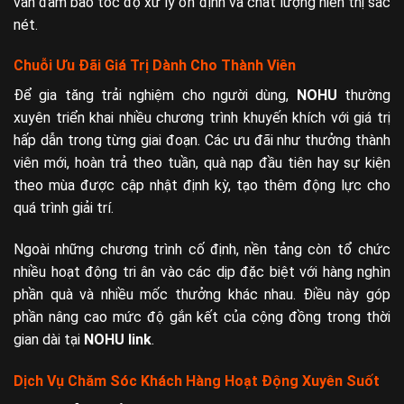
vẫn đảm bảo tốc độ xử lý ổn định và chất lượng hiển thị sắc
nét.
Chuỗi Ưu Đãi Giá Trị Dành Cho Thành Viên
Để gia tăng trải nghiệm cho người dùng,
NOHU
thường
xuyên triển khai nhiều chương trình khuyến khích với giá trị
hấp dẫn trong từng giai đoạn. Các ưu đãi như thưởng thành
viên mới, hoàn trả theo tuần, quà nạp đầu tiên hay sự kiện
theo mùa được cập nhật định kỳ, tạo thêm động lực cho
quá trình giải trí.
Ngoài những chương trình cố định, nền tảng còn tổ chức
nhiều hoạt động tri ân vào các dịp đặc biệt với hàng nghìn
phần quà và nhiều mốc thưởng khác nhau. Điều này góp
phần nâng cao mức độ gắn kết của cộng đồng trong thời
gian dài tại
NOHU link
.
Dịch Vụ Chăm Sóc Khách Hàng Hoạt Động Xuyên Suốt