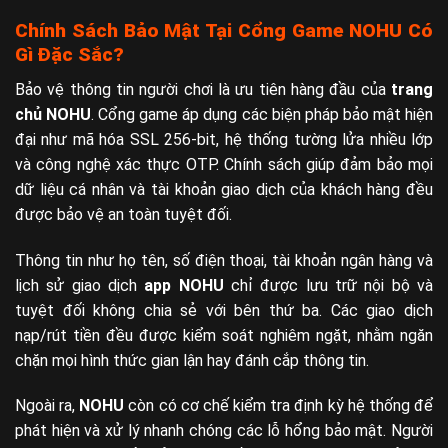
Chính Sách Bảo Mật Tại Cổng Game NOHU Có
Gì Đặc Sắc?
Bảo vệ thông tin người chơi là ưu tiên hàng đầu của
trang
chủ
NOHU
. Cổng game áp dụng các biện pháp bảo mật hiện
đại như mã hóa SSL 256-bit, hệ thống tường lửa nhiều lớp
và công nghệ xác thực OTP. Chính sách giúp đảm bảo mọi
dữ liệu cá nhân và tài khoản giao dịch của khách hàng đều
được bảo vệ an toàn tuyệt đối.
Thông tin như họ tên, số điện thoại, tài khoản ngân hàng và
lịch sử giao dịch
app NOHU
chỉ được lưu trữ nội bộ và
tuyệt đối không chia sẻ với bên thứ ba. Các giao dịch
nạp/rút tiền đều được kiểm soát nghiêm ngặt, nhằm ngăn
chặn mọi hình thức gian lận hay đánh cắp thông tin.
Ngoài ra,
NOHU
còn có cơ chế kiểm tra định kỳ hệ thống để
phát hiện và xử lý nhanh chóng các lỗ hổng bảo mật. Người