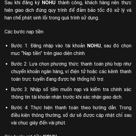
Sau khi đăng ký
NOHU
thành công, khách hàng nên thực
hiện giao dịch đúng quy trình để đảm bảo tốc độ xử lý và
hạn chế phát sinh lỗi trong quá trình sử dụng.
Các bước nạp tiền
Bước 1: Đăng nhập vào tài khoản
NOHU
, sau đó chọn
mục “Nạp tiền” trên giao diện chính.
Bước 2: Lựa chọn phương thức thanh toán phù hợp như
chuyển khoản ngân hàng, ví điện tử hoặc các kênh thanh
toán trực tuyến đang được hệ thống hỗ trợ.
Bước 3: Nhập số tiền muốn nạp và kiểm tra chính xác
thông tin tài khoản nhận trước khi xác nhận giao dịch.
Bước 4: Thực hiện thanh toán theo hướng dẫn. Trong
điều kiện thông thường, số dư sẽ được cập nhật chỉ sau
vài chục giây đến vài phút.