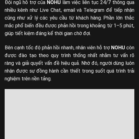
Đội ngũ hỗ trợ của
NOHU
làm việc liên tục 24/7 thông qua
nhiều kênh như Live Chat, email và Telegram để tiếp nhận
cũng như xử lý các yêu cầu từ khách hàng. Phần lớn thắc
mắc phổ biến đều được phản hồi trong khoảng từ 1–5 phút,
giúp tiết kiệm đáng kể thời gian chờ đợi.
Bên cạnh tốc độ phản hồi nhanh, nhân viên hỗ trợ
NOHU
còn
được đào tạo theo quy trình thống nhất nhằm tư vấn rõ
ràng và giải quyết vấn đề hiệu quả. Nhờ đó, người dùng luôn
nhận được sự đồng hành cần thiết trong suốt quá trình trải
nghiệm trên nền tảng.