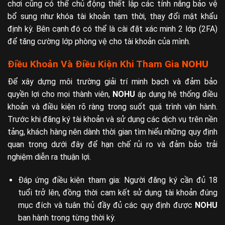
chơi cũng có thể chủ động thiết lập các tính năng bảo vệ
bổ sung như khóa tài khoản tạm thời, thay đổi mật khẩu
định kỳ. Bên cạnh đó có thể là cài đặt xác minh 2 lớp (2FA)
để tăng cường lớp phòng vệ cho tài khoản của mình.
Điều Khoản Và Điều Kiện Khi Tham Gia
NOHU
Để xây dựng môi trường giải trí minh bạch và đảm bảo
quyền lợi cho mọi thành viên,
NOHU
áp dụng hệ thống điều
khoản và điều kiện rõ ràng trong suốt quá trình vận hành.
Trước khi đăng ký tài khoản và sử dụng các dịch vụ trên nền
tảng, khách hàng nên dành thời gian tìm hiểu những quy định
quan trọng dưới đây để hạn chế rủi ro và đảm bảo trải
nghiệm diễn ra thuận lợi.
Đáp ứng điều kiện tham gia: Người đăng ký cần đủ 18
tuổi trở lên, đồng thời cam kết sử dụng tài khoản đúng
mục đích và tuân thủ đầy đủ các quy định được
NOHU
ban hành trong từng thời kỳ.