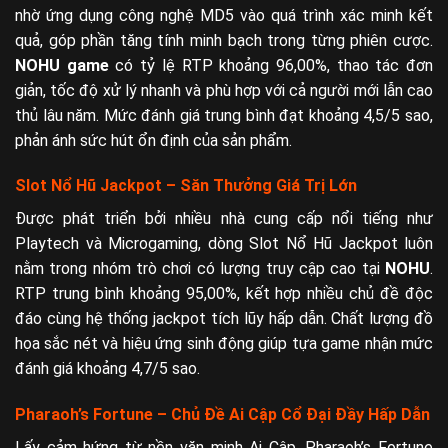
nhờ ứng dụng công nghệ MD5 vào quá trình xác minh kết
quả, góp phần tăng tính minh bạch trong từng phiên cược.
NOHU game
có tỷ lệ RTP khoảng 96,00%, thao tác đơn
giản, tốc độ xử lý nhanh và phù hợp với cả người mới lẫn cao
thủ lâu năm. Mức đánh giá trung bình đạt khoảng 4,5/5 sao,
phản ánh sức hút ổn định của sản phẩm.
Slot Nổ Hũ Jackpot – Săn Thưởng Giá Trị Lớn
Được phát triển bởi nhiều nhà cung cấp nổi tiếng như
Playtech và Microgaming, dòng Slot Nổ Hũ Jackpot luôn
nằm trong nhóm trò chơi có lượng truy cập cao tại
NOHU
.
RTP trung bình khoảng 95,00%, kết hợp nhiều chủ đề độc
đáo cùng hệ thống jackpot tích lũy hấp dẫn. Chất lượng đồ
họa sắc nét và hiệu ứng sinh động giúp tựa game nhận mức
đánh giá khoảng 4,7/5 sao.
Pharaoh’s Fortune – Chủ Đề Ai Cập Cổ Đại Đầy Hấp Dẫn
Lấy cảm hứng từ nền văn minh Ai Cập, Pharaoh’s Fortune