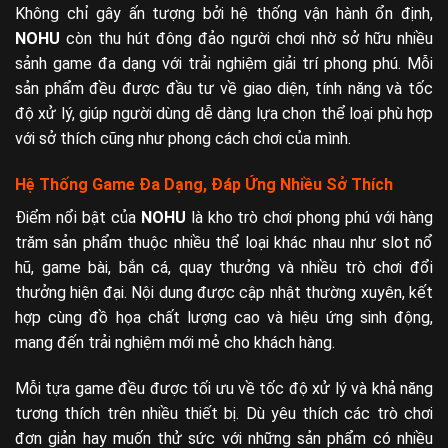
Không chỉ gây ấn tượng bởi hệ thống vận hành ổn định,
NOHU
còn thu hút đông đảo người chơi nhờ sở hữu nhiều
sảnh game đa dạng với trải nghiệm giải trí phong phú. Mỗi
sản phẩm đều được đầu tư về giao diện, tính năng và tốc
độ xử lý, giúp người dùng dễ dàng lựa chọn thể loại phù hợp
với sở thích cũng như phong cách chơi của mình.
Hệ Thống Game Đa Dạng, Đáp Ứng Nhiều Sở Thích
Điểm nổi bật của
NOHU
là kho trò chơi phong phú với hàng
trăm sản phẩm thuộc nhiều thể loại khác nhau như slot nổ
hũ, game bài, bắn cá, quay thưởng và nhiều trò chơi đổi
thưởng hiện đại. Nội dung được cập nhật thường xuyên, kết
hợp cùng đồ họa chất lượng cao và hiệu ứng sinh động,
mang đến trải nghiệm mới mẻ cho khách hàng.
Mỗi tựa game đều được tối ưu về tốc độ xử lý và khả năng
tương thích trên nhiều thiết bị. Dù yêu thích các trò chơi
đơn giản hay muốn thử sức với những sản phẩm có nhiều