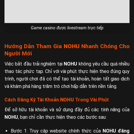
Game casino được livestream trực tiếp
Hướng Dẫn Tham Gia
NOHU
Nhanh Chóng Cho
Người Mới
Việc bắt đầu trải nghiệm tại
NOHU
không yêu cầu quá nhiều
thao tác phức tạp. Chỉ với vài phút thực hiện theo đúng quy
trình, người chơi đã có thể tạo tài khoản, hoàn tất giao dịch
và khám phá hàng trăm trò chơi hấp dẫn trên nền tảng.
Cách Đăng Ký Tài Khoản
NOHU
Trong Vài Phút
Để sở hữu tài khoản và sử dụng đầy đủ các tính năng của
NOHU
, bạn chỉ cần thực hiện theo các bước sau:
Bước 1: Truy cập website chính thức của
NOHU đăng