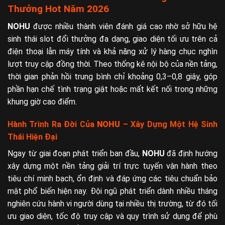
Thưởng Hot Năm 2026
NOHU
được nhiều thành viên đánh giá cao nhờ sở hữu hệ
sinh thái slot đổi thưởng đa dạng, giao diện tối ưu trên cả
điện thoại lẫn máy tính và khả năng xử lý hàng chục nghìn
lượt truy cập đồng thời. Theo thống kê nội bộ của nền tảng,
thời gian phản hồi trung bình chỉ khoảng 0,3–0,8 giây, góp
phần hạn chế tình trạng giật hoặc mất kết nối trong những
khung giờ cao điểm.
Hành Trình Ra Đời Của
NOHU
– Xây Dựng Một Hệ Sinh
Thái Hiện Đại
Ngay từ giai đoạn phát triển ban đầu,
NOHU
đã định hướng
xây dựng một nền tảng giải trí trực tuyến vận hành theo
tiêu chí minh bạch, ổn định và đáp ứng các tiêu chuẩn bảo
mật phổ biến hiện nay. Đội ngũ phát triển dành nhiều tháng
nghiên cứu hành vi người dùng tại nhiều thị trường, từ đó tối
ưu giao diện, tốc độ truy cập và quy trình sử dụng để phù