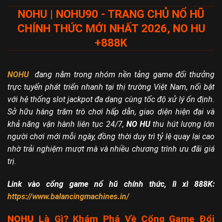
NOHU | NOHU90 - TRANG CHỦ NỔ HŨ
CHÍNH THỨC MỚI NHẤT 2026, NO HU
+888K
NOHU
đang nằm trong nhóm nền tảng game đổi thưởng
trực tuyến phát triển nhanh tại thị trường Việt Nam, nổi bật
với hệ thống slot jackpot đa dạng cùng tốc độ xử lý ổn định.
Sở hữu hàng trăm trò chơi hấp dẫn, giao diện hiện đại và
khả năng vận hành liên tục 24/7,
NO HU
thu hút lượng lớn
người chơi mới mỗi ngày, đồng thời duy trì tỷ lệ quay lại cao
nhờ trải nghiệm mượt mà và nhiều chương trình ưu đãi giá
trị.
Link vào cổng game nổ hũ chính thức, lì xì 888K:
https://www.balancingmachines.in/
NOHU
Là Gì? Khám Phá Về Cổng Game Đổi