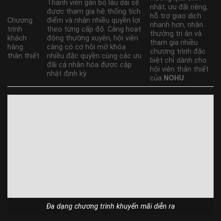
Thành viên gắn bó lâu dài sẽ
nhật, ưu đãi riêng,
được tham gia hệ thống tích
hỗ trợ giao dịch
Chương
điểm và nhận nhiều quyền lợi
nhanh hơn, nhận
trình
theo từng cấp độ. Càng hoạt
thưởng tri ân và
khách
động thường xuyên, hội viên
tham gia nhiều
hàng
càng có cơ hội mở khóa
chương trình đặc
thân thiết
nhiều đặc quyền cùng các ưu
biệt chỉ dành cho
đãi cá nhân hóa được cập
hội viên thân thiết
nhật định kỳ.
của
NOHU
.
Đa dạng chương trình khuyến mãi diễn ra