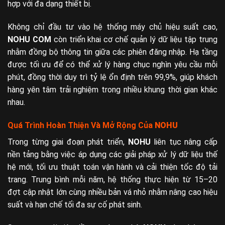
hợp với đa dạng thiết bị.
Không chỉ đầu tư vào hệ thống máy chủ hiệu suất cao,
NOHU COM
còn triển khai cơ chế quản lý dữ liệu tập trung
nhằm đồng bộ thông tin giữa các phiên đăng nhập. Hạ tầng
được tối ưu để có thể xử lý hàng chục nghìn yêu cầu mỗi
phút, đồng thời duy trì tỷ lệ ổn định trên 99,9%, giúp khách
hàng yên tâm trải nghiệm trong nhiều khung thời gian khác
nhau.
Quá Trình Hoàn Thiện Và Mở Rộng Của
NOHU
Trong từng giai đoạn phát triển,
NOHU
liên tục nâng cấp
nền tảng bằng việc áp dụng các giải pháp xử lý dữ liệu thế
hệ mới, tối ưu thuật toán vận hành và cải thiện tốc độ tải
trang. Trung bình mỗi năm, hệ thống thực hiện từ 15–20
đợt cập nhật lớn cùng nhiều bản vá nhỏ nhằm nâng cao hiệu
suất và hạn chế tối đa sự cố phát sinh.