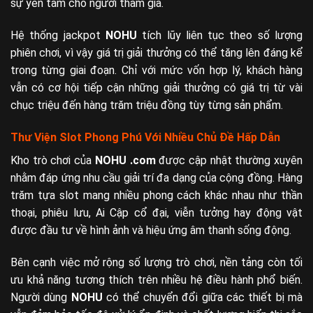
sự yên tâm cho người tham gia.
Hệ thống jackpot
NOHU
tích lũy liên tục theo số lượng
phiên chơi, vì vậy giá trị giải thưởng có thể tăng lên đáng kể
trong từng giai đoạn. Chỉ với mức vốn hợp lý, khách hàng
vẫn có cơ hội tiếp cận những giải thưởng có giá trị từ vài
chục triệu đến hàng trăm triệu đồng tùy từng sản phẩm.
Thư Viện Slot Phong Phú Với Nhiều Chủ Đề Hấp Dẫn
Kho trò chơi của
NOHU .com
được cập nhật thường xuyên
nhằm đáp ứng nhu cầu giải trí đa dạng của cộng đồng. Hàng
trăm tựa slot mang nhiều phong cách khác nhau như thần
thoại, phiêu lưu, Ai Cập cổ đại, viễn tưởng hay động vật
được đầu tư về hình ảnh và hiệu ứng âm thanh sống động.
Bên cạnh việc mở rộng số lượng trò chơi, nền tảng còn tối
ưu khả năng tương thích trên nhiều hệ điều hành phổ biến.
Người dùng
NOHU
có thể chuyển đổi giữa các thiết bị mà